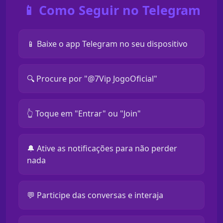
📱 Como Seguir no Telegram
📱 Baixe o app Telegram no seu dispositivo
🔍 Procure por "@7Vip JogoOficial"
👆 Toque em "Entrar" ou "Join"
🔔 Ative as notificações para não perder
nada
💬 Participe das conversas e interaja