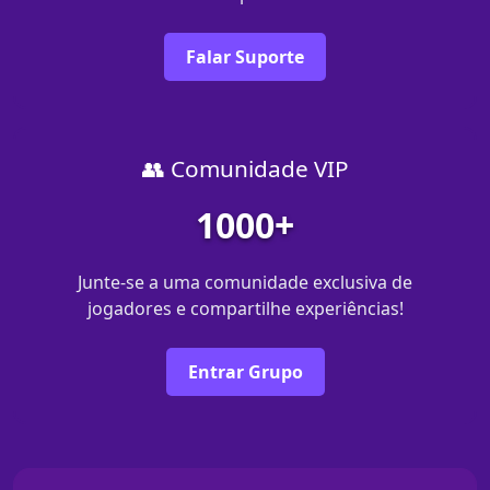
Falar Suporte
👥 Comunidade VIP
1000+
Junte-se a uma comunidade exclusiva de
jogadores e compartilhe experiências!
Entrar Grupo