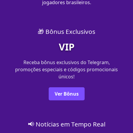
jogadores brasileiros.
🎁 Bônus Exclusivos
VIP
Receba bônus exclusivos do Telegram,
promoções especiais e códigos promocionais
únicos!
Ver Bônus
📢 Notícias em Tempo Real