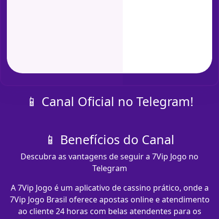
📱 Canal Oficial no Telegram!
📱 Benefícios do Canal
Descubra as vantagens de seguir a 7Vip Jogo no
Telegram
A 7Vip Jogo é um aplicativo de cassino prático, onde a
7Vip Jogo Brasil oferece apostas online e atendimento
ao cliente 24 horas com belas atendentes para os